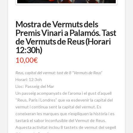
Mostra de Vermuts dels
Premis Vinari a Palamós. Tast
de Vermuts de Reus (Horari
12:30h)
10,00
€
Reus, capital del vermut: tast de 8 “Vermuts de Reus
“
Horari: 12:3oh
Lloc: Passeig del Mar
Un passeig acompanyats de l’aroma i el gust d’aquell
“Reus, París i Londres” que va esdevenir la capital del
vermut i continua sent la capital del vermut. Es
coneixeran les marques que n’expliquen la història i es
tastarà el sabor inconfusible del Vermut de Reus.
Aquesta activitat inclou 8 tastets de vermut del segell